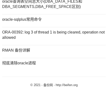
oracle查询表空间总大小(DBA_DATA_FILES和
DBA_SEGMENTS,DBA_FREE_SPACE区别)
oracle-sqlplus常用命令
ORA-00392: log 3 of thread 1 is being cleared, operation not
allowed
RMAN 备份详解
彻底清除oracle进程
© 2021 -
备份网 - http://beifen.org