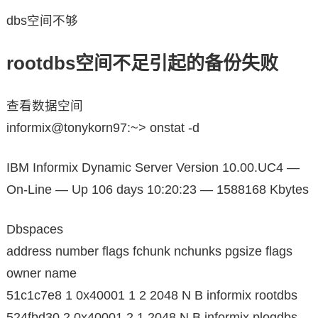
dbs空间不够
rootdbs空间不足引起的备份失败
查看数据空间
informix@tonykorn97:~> onstat -d
IBM Informix Dynamic Server Version 10.00.UC4 —
On-Line — Up 106 days 10:20:23 — 1588168 Kbytes
Dbspaces
address number flags fchunk nchunks pgsize flags
owner name
51c1c7e8 1 0x40001 1 2 2048 N B informix rootdbs
524fbd30 2 0x40001 2 1 2048 N B informix plogdbs